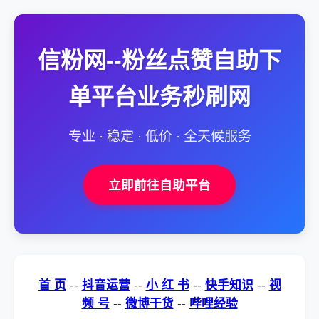
信粉网--粉丝点赞自助下
单平台业务秒刷网
专业 · 稳定 · 低价 · 全天候服务
立即前往自助平台
首 页
--
抖音运营
--
小 红 书
--
快手知识
--
视
频 号
--
微博干货
--
哔哩经验