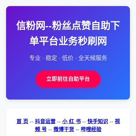
信粉网--粉丝点赞自助下
单平台业务秒刷网
专业 · 稳定 · 低价 · 全天候服务
立即前往自助平台
首 页
--
抖音运营
--
小 红 书
--
快手知识
--
视
频 号
--
微博干货
--
哔哩经验