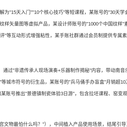
为"15天入门""10个核心技巧"等短课程，某账号的"30天
纹样矢量图等虚拟产品，某设计师账号的"1000个中国纹样"素
作品互评"等互动形式增强粘性，某手账社群通过会员制提供专属
"，通过"非遗传承人现场演奏+乐器制作揭秘"内容，带动南音
马俑"等城市符号的衍生品，某账号的"兵马俑手办盲盒"月销超1
，如某账号推出"景德镇制瓷体验3日游"，包含拉坯课程、窑变
道故宫文物最怕什么吗？"），中间植入产品使用场景，结尾引导