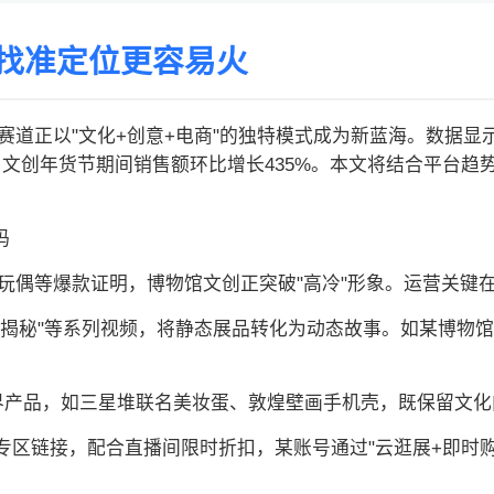
找准定位更容易火
道正以"文化+创意+电商"的独特模式成为新蓝海。数据显示
次，文创年货节期间销售额环比增长435%。本文将结合平台
码
玩偶等爆款证明，博物馆文创正突破"高冷"形象。运营关键
策展人揭秘"等系列视频，将静态展品转化为动态故事。如某博物
的跨界产品，如三星堆联名美妆蛋、敦煌壁画手机壳，既保留文
"专区链接，配合直播间限时折扣，某账号通过"云逛展+即时购