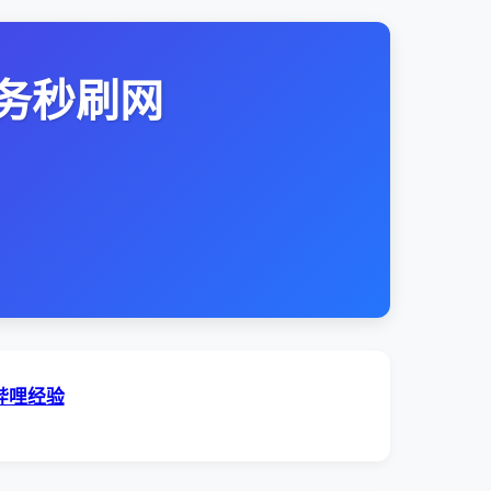
务秒刷网
哔哩经验