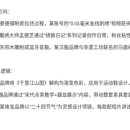
方向：
景德镇制瓷拉坯过程，某账号的"0.01毫米金线刺绣"视频获
如蜀绣大师孟德芝通过"绣娘日记"系列记录创作日常，粉丝粘
、东阳木雕制成蓝牙音箱，某汉服品牌与非遗工坊联名的马面裙
心逻辑：
某品牌将《千里江山图》解构为渐变色彩，应用于运动鞋设计
茶器品牌通过"宋代点茶教学+器皿展示"内容，带动整套茶具套装
如某珠宝品牌以"二十四节气"为灵感设计项链，每款配短片讲述