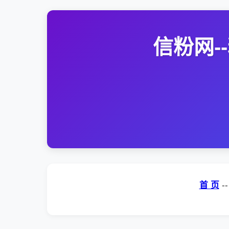
信粉网
首 页
-