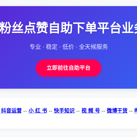
--粉丝点赞自助下单平台业
专业 · 稳定 · 低价 · 全天候服务
立即前往自助平台
-
抖音运营
--
小 红 书
--
快手知识
--
视 频 号
--
微博干货
--