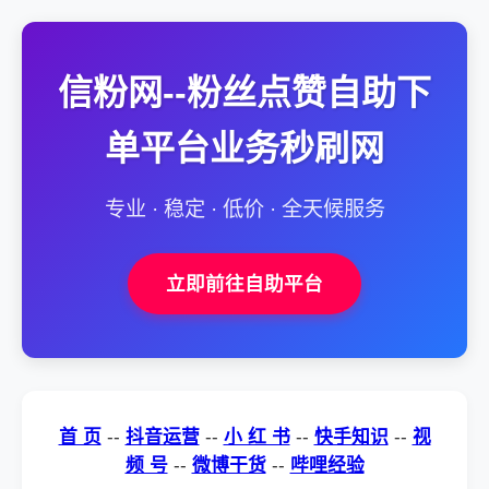
信粉网--粉丝点赞自助下
单平台业务秒刷网
专业 · 稳定 · 低价 · 全天候服务
立即前往自助平台
首 页
--
抖音运营
--
小 红 书
--
快手知识
--
视
频 号
--
微博干货
--
哔哩经验