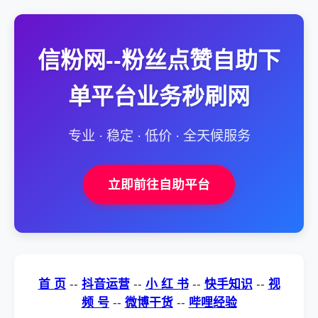
信粉网--粉丝点赞自助下
单平台业务秒刷网
专业 · 稳定 · 低价 · 全天候服务
立即前往自助平台
首 页
--
抖音运营
--
小 红 书
--
快手知识
--
视
频 号
--
微博干货
--
哔哩经验