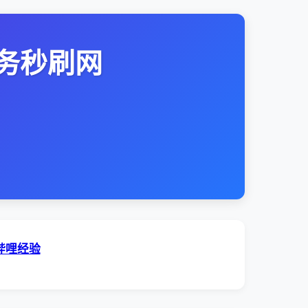
务秒刷网
哔哩经验