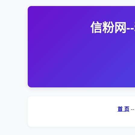
信粉网
首 页
-