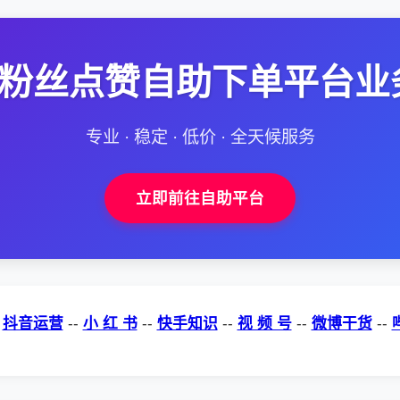
--粉丝点赞自助下单平台业
专业 · 稳定 · 低价 · 全天候服务
立即前往自助平台
-
抖音运营
--
小 红 书
--
快手知识
--
视 频 号
--
微博干货
--