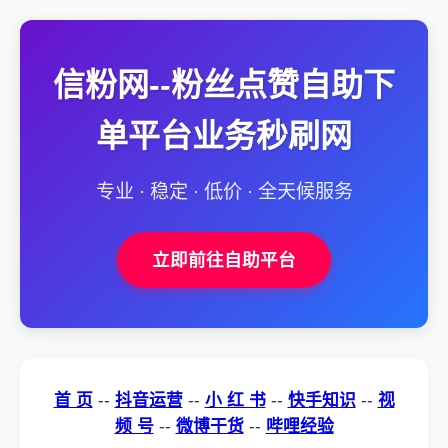
信粉网--粉丝点赞自助下
单平台业务秒刷网
专业 · 稳定 · 低价 · 全天候服务
立即前往自助平台
首 页
--
抖音运营
--
小 红 书
--
快手知识
--
视
频 号
--
微博干货
--
哔哩经验