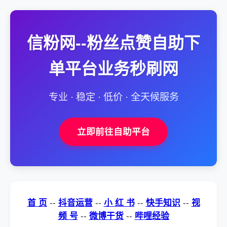
信粉网--粉丝点赞自助下
单平台业务秒刷网
专业 · 稳定 · 低价 · 全天候服务
立即前往自助平台
首 页
--
抖音运营
--
小 红 书
--
快手知识
--
视
频 号
--
微博干货
--
哔哩经验