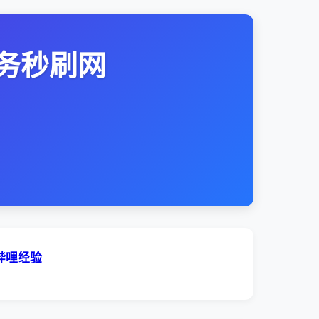
务秒刷网
哔哩经验