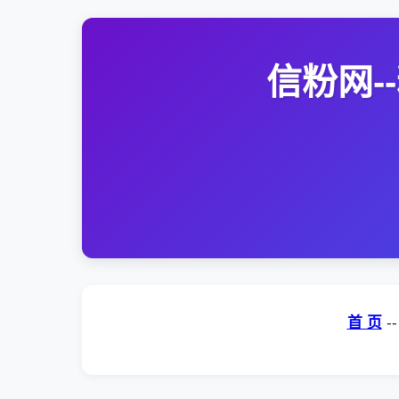
信粉网
首 页
-