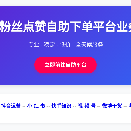
--粉丝点赞自助下单平台业
专业 · 稳定 · 低价 · 全天候服务
立即前往自助平台
-
抖音运营
--
小 红 书
--
快手知识
--
视 频 号
--
微博干货
--