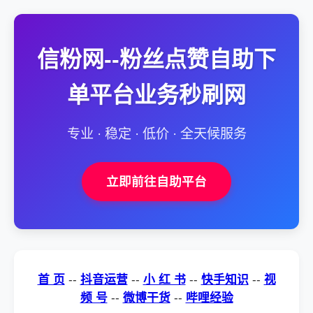
信粉网--粉丝点赞自助下
单平台业务秒刷网
专业 · 稳定 · 低价 · 全天候服务
立即前往自助平台
首 页
--
抖音运营
--
小 红 书
--
快手知识
--
视
频 号
--
微博干货
--
哔哩经验