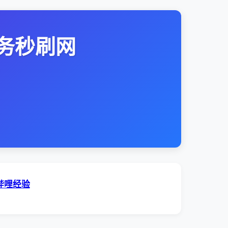
务秒刷网
哔哩经验