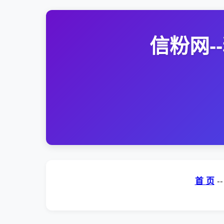
信粉网
首 页
-