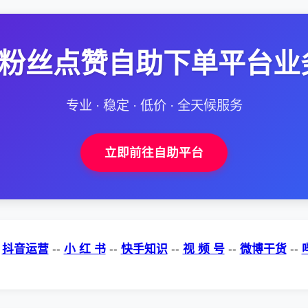
--粉丝点赞自助下单平台业
专业 · 稳定 · 低价 · 全天候服务
立即前往自助平台
-
抖音运营
--
小 红 书
--
快手知识
--
视 频 号
--
微博干货
--