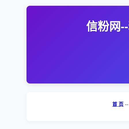
信粉网
首 页
-