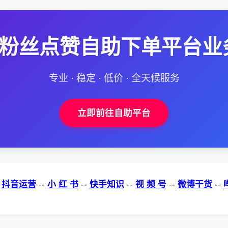
--粉丝点赞自助下单平台业
专业 · 稳定 · 低价 · 全天候服务
立即前往自助平台
-
抖音运营
--
小 红 书
--
快手知识
--
视 频 号
--
微博干货
--