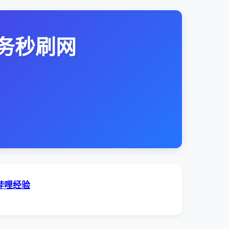
务秒刷网
哔哩经验