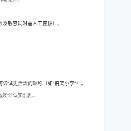
（涉及敏感词时需人工复核）。
可尝试更活泼的昵称（如“搞笑小李”）。
致粉丝认知混乱。