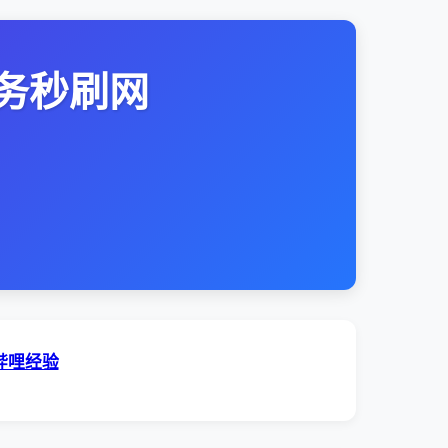
务秒刷网
哔哩经验