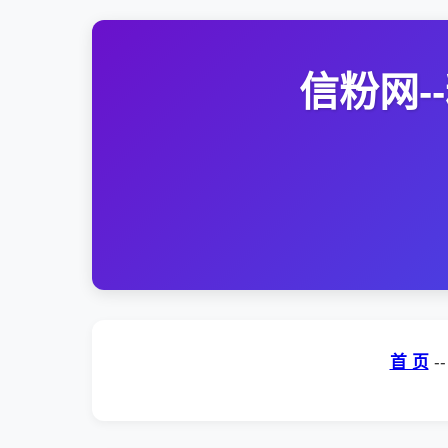
信粉网
首 页
-