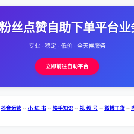
--粉丝点赞自助下单平台业
专业 · 稳定 · 低价 · 全天候服务
立即前往自助平台
-
抖音运营
--
小 红 书
--
快手知识
--
视 频 号
--
微博干货
--