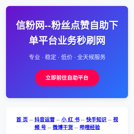
信粉网--粉丝点赞自助下
单平台业务秒刷网
专业 · 稳定 · 低价 · 全天候服务
立即前往自助平台
首 页
--
抖音运营
--
小 红 书
--
快手知识
--
视
频 号
--
微博干货
--
哔哩经验