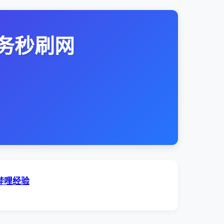
务秒刷网
哔哩经验