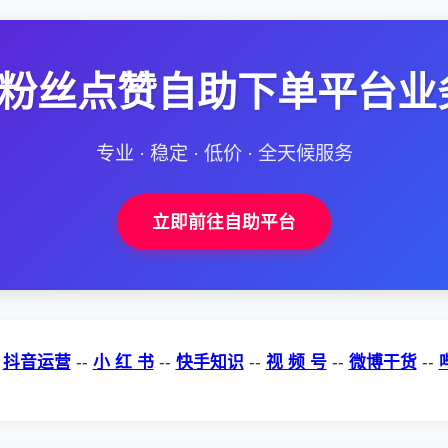
--粉丝点赞自助下单平台业
专业 · 稳定 · 低价 · 全天候服务
立即前往自助平台
-
抖音运营
--
小 红 书
--
快手知识
--
视 频 号
--
微博干货
--