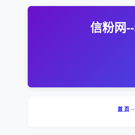
信粉网
首 页
-