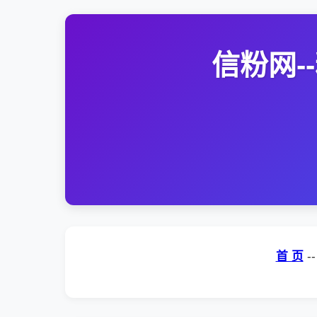
信粉网
首 页
-