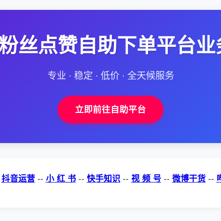
--粉丝点赞自助下单平台业
专业 · 稳定 · 低价 · 全天候服务
立即前往自助平台
-
抖音运营
--
小 红 书
--
快手知识
--
视 频 号
--
微博干货
--