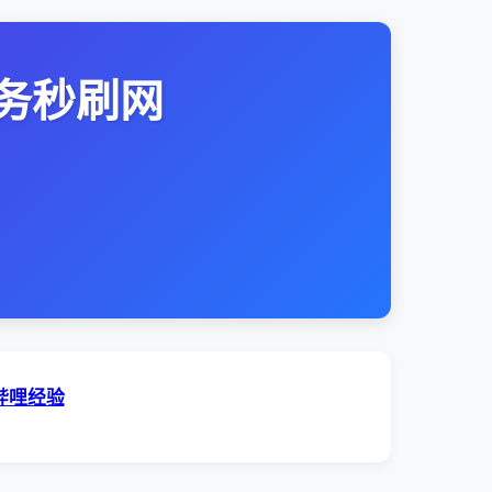
务秒刷网
哔哩经验