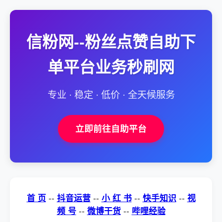
信粉网--粉丝点赞自助下
单平台业务秒刷网
专业 · 稳定 · 低价 · 全天候服务
立即前往自助平台
首 页
--
抖音运营
--
小 红 书
--
快手知识
--
视
频 号
--
微博干货
--
哔哩经验