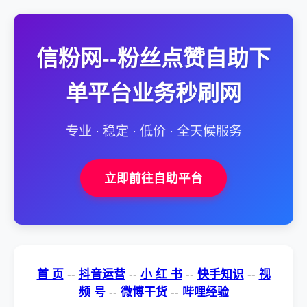
信粉网--粉丝点赞自助下
单平台业务秒刷网
专业 · 稳定 · 低价 · 全天候服务
立即前往自助平台
首 页
--
抖音运营
--
小 红 书
--
快手知识
--
视
频 号
--
微博干货
--
哔哩经验