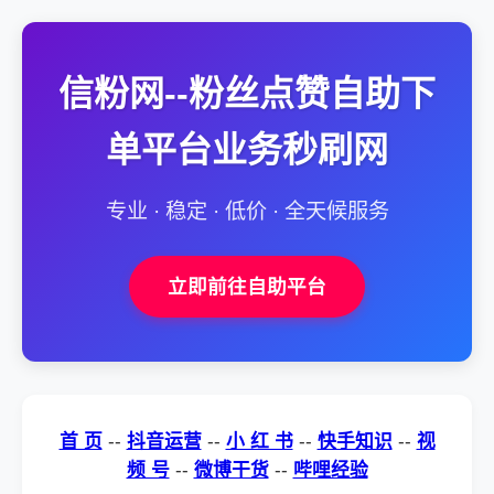
信粉网--粉丝点赞自助下
单平台业务秒刷网
专业 · 稳定 · 低价 · 全天候服务
立即前往自助平台
首 页
--
抖音运营
--
小 红 书
--
快手知识
--
视
频 号
--
微博干货
--
哔哩经验